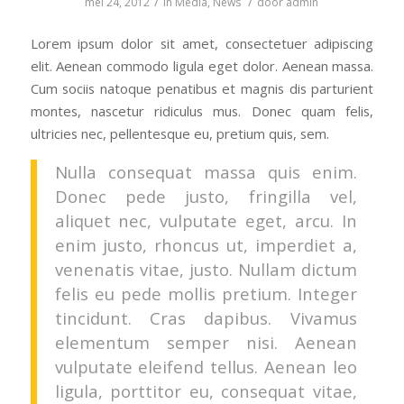
/
/
mei 24, 2012
in
Media
,
News
door
admin
Lorem ipsum dolor sit amet, consectetuer adipiscing
elit. Aenean commodo ligula eget dolor. Aenean massa.
Cum sociis natoque penatibus et magnis dis parturient
montes, nascetur ridiculus mus. Donec quam felis,
ultricies nec, pellentesque eu, pretium quis, sem.
Nulla consequat massa quis enim.
Donec pede justo, fringilla vel,
aliquet nec, vulputate eget, arcu. In
enim justo, rhoncus ut, imperdiet a,
venenatis vitae, justo. Nullam dictum
felis eu pede mollis pretium. Integer
tincidunt. Cras dapibus. Vivamus
elementum semper nisi. Aenean
vulputate eleifend tellus. Aenean leo
ligula, porttitor eu, consequat vitae,