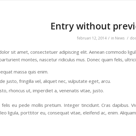
Entry without prev
/
/
februari 12, 2014
in
News
do
olor sit amet, consectetuer adipiscing elit. Aenean commodo ligu
parturient montes, nascetur ridiculus mus. Donec quam felis, ultric
sequat massa quis enim.
 justo, fringilla vel, aliquet nec, vulputate eget, arcu.
sto, rhoncus ut, imperdiet a, venenatis vitae, justo.
 felis eu pede mollis pretium. Integer tincidunt. Cras dapibus.
leo ligula, porttitor eu, consequat vitae, eleifend ac, enim. Aliquam 